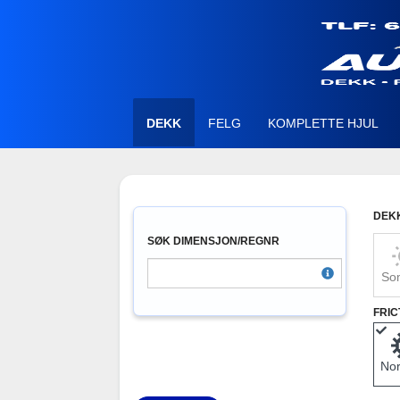
DEKK
FELG
KOMPLETTE HJUL
DEK
SØK DIMENSJON/REGNR
So
FRIC
Nor