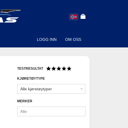
Toggle
Language
language
menu
LOGG INN
OM OSS
TESTRESULTAT
KJØRETØYTYPE
Alle kjøretøytyper
MERKER
Alle