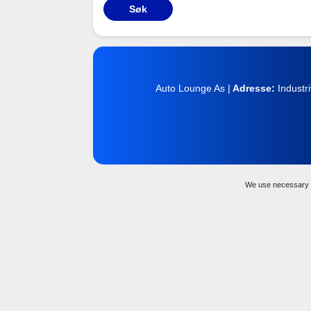
Søk
Auto Lounge As |
Adresse:
Industr
We use necessary s