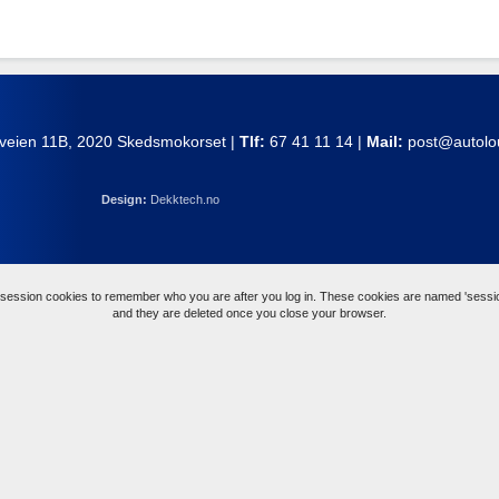
iveien 11B, 2020 Skedsmokorset |
Tlf:
67 41 11 14 |
Mail:
post@autolo
Design:
Dekktech.no
ession cookies to remember who you are after you log in. These cookies are named 'sessio
and they are deleted once you close your browser.