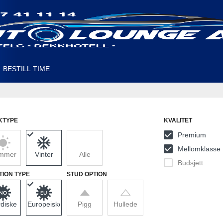
BESTILL TIME
KTYPE
KVALITET
Premium
Mellomklasse
mmer
Vinter
Alle
Budsjett
TION TYPE
STUD OPTION
diske
Europeiske
Pigg
Hullede