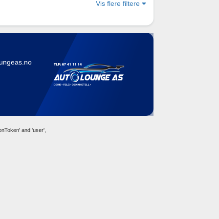
Vis flere filtere
ungeas.no
nToken' and 'user',